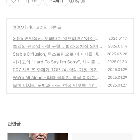
11
구독하기
'
이야기
' 카테고리의 다른 글
2026 연말정산, 토해내지 않으려면? '이것'부
2026.01.17
터 챙기세요 (달라진 공제 항목 총정리)
특검의 윤석열 사형 구형… 법적·정치적 의미
(0)
2026.01.14
분석 The Core of Yoon Suk-yeol’s Death Pe
Stable Diffusion, 텍스트만으로 이미지를 생
2025.03.28
nalty Request
성하는 마법 같은 기술
(0)
시카고의 "Hard To Say I'm Sorry", 시대를 앞
(1)
2025.01.30
서간 명곡 (부제: "Get Away" 파트의 재발견)
007 시리즈 주제가 TOP 24: 역대 가장 인기
2025.01.29
있는 제임스 본드 OST는?
(2)
We're All Alone - 리타 쿨리지: 명곡 이야기 &
(3)
2025.01.29
비하인드
북한 미사일 도발과 사드: 한국 안보를 위한 최
(3)
2025.01.27
선의 선택은?
(4)
관련글