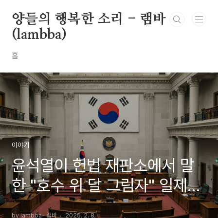
본문 바로가기
양들의 행복한 소리 - 램바
(lambba)
홈
이야기
윤석열이 헌법 재판소에서 말
한 "호수 위 달 그림자" 일제시
대 판결문
by lambba- 램바
2025. 2. 8.