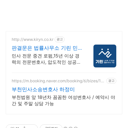
http://www.kiryn.co.kr
광고
판결문은 법률사무소 기린 민
사소송 수많은 승소사례
민사 전문 중견 로펌,15년 이상 경
력의 전문변호사, 압도적인 성공사
례 증거와 절차가 승패를 결정합니
다. 실력으로 증명된 로펌 법률사
무소 기린입니다.
https://m.booking.naver.com/booking/6/bizes/14
광고
7504
부천민사소송변호사 하정미
부천법원 앞 18년차 꼼꼼한 여성변호사 / 예약시 야
간 및 주말 상담 가능