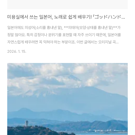
미용실에서 쓰는 일본어, 노래로 쉽게 배우기! 「ゴッドハンド」 가사로 익히는 의성어·감정 표현
일본어에도 의성어(소리를 흉내낸 말), **의태어(모양·상태를 흉내낸 말)**가
정말 많아요. 특히 감정이나 분위기를 표현할 때 자주 쓰이기 때문에, 일본어를
자연스럽게 배우려면 꼭 익혀야 하는 부분이죠. 이번 글에서는 오리지널 곡
**「ゴッドハンド」(God Hand)**의 가사를 활용해 미용실에서 자주 쓰이는
2026. 1. 15.
표현 + 일본어 의성어·의태어를 공부해볼게
요.https://www.youtube.com/shorts/_bWUibZOiBM 1. 일본어 의성어
·의태어 해석 가사에는 일본어 특유의 소리 표현이 가득해요. ✔ シャキシャキ
チョキン 가위로 자르는 소리 → “샤키샤키 초킨!” = 싹둑싹둑 자르는 느낌 ✔
ユラユラ 흔들흔들 → 거울 속 머리카락이 살짝 흔들리는 모습 ✔ パチパチ
톡톡, 파치파치 → 대화가弾け..