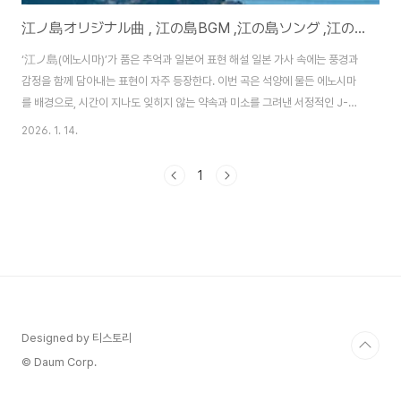
江ノ島オリジナル曲 , 江の島BGM ,江の島ソング ,江の島テーマソン 에노시마노래 배경 J-POP 가사로 배우는 일본어 표현 해설
‘江ノ島(에노시마)’가 품은 추억과 일본어 표현 해설 일본 가사 속에는 풍경과
감정을 함께 담아내는 표현이 자주 등장한다. 이번 곡은 석양에 물든 에노시마
를 배경으로, 시간이 지나도 잊히지 않는 약속과 미소를 그려낸 서정적인 J-
POP 스타일의 발라드다. 이 글에서는 가사에 등장하는 일본어 표현, 문법 포
2026. 1. 14.
인트, 이미지 해석, 그리고 일본 문화적 맥락까지 함께 설명해 일본어 학습에 도
움이 되도록 정리했다.에노시마(江ノ島)라는 공간의 의미 에노시마는 일본에
1
서 추억·여행·청춘의 상징처럼 자주 등장하는 장소다. 특히 석양이 질 때의 풍경
은 일본인들에게 “조용한 이별”이나 “아련한 감정”을 떠올리게 한다. 가사 속
배경이 에노시마라는 것만으로도 이미 감성적 분위기가 완성되는 셈이
다.https://www.youtu..
Designed by 티스토리
© Daum Corp.