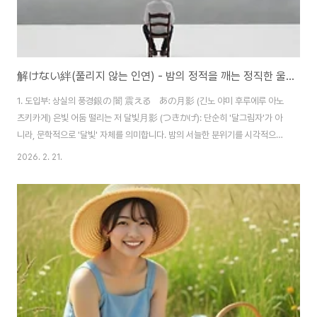
解けない絆(풀리지 않는 인연) - 밤의 정적을 깨는 정직한 울림 (歌詞/日本語解説)
1. 도입부: 상실의 풍경銀の 闇 震える あの月影 (긴노 야미 후루에루 아노
츠키카게) 은빛 어둠 떨리는 저 달빛月影 (つきかげ): 단순히 '달그림자'가 아
니라, 문학적으로 '달빛' 자체를 의미합니다. 밤의 서늘한 분위기를 시각적으로
보여주는 아름다운 단어입니다.震える (ふるえる): '떨리다'. 어둠 속에서 흔
2026. 2. 21.
들리는 달빛과 화자의 불안한 심리를 동시에 묘사합니다.祈りは 枯れ果て
夜を 彷徨う (이노리와 카레하테 요루오 사마요우) 기도는 말라붙어 밤을 방
황하네枯れ果て (かれはて): '완전히 말라버림'. 동사의 마스형 뒤에 **'~果
てる(~해버리다, 끝장나다)'**를 붙여 강조의 의미를 더했습니다. 더 이상 쥐
어짤 희망조차 없는 절망적인 상태를 뜻합니다.彷徨う (さまよう): 정처 없이
헤매다, 방황하다.htt..