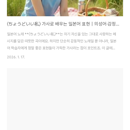
〈ちょうどいい私〉 가사로 배우는 일본어 표현｜의성어·감정표현·문법까지 한 번에 정리
일본어 노래 **〈ちょうどいい私〉**는 자기 자신을 있는 그대로 사랑하는 메
시지를 담은 따뜻한 곡이에요. 하지만 단순히 감동적인 노래일 뿐 아니라, 일본
어 학습자에게 정말 좋은 표현들이 가득한 가사라는 점이 포인트죠. 이 글에서
는 가사 속에 등장하는 ✔ 일상 회화에서 자주 쓰는 표현 ✔ 감정 표현 ✔ 일본
2026. 1. 17.
어 특유의 말투 ✔ 초급~중급 학습자가 알아두면 좋은 문법 을 중심으로 정리
해볼게요. https://www.youtube.com/shorts/9Swb8zCuqNY 1. 가사
속 핵심 표현 해설 ■ からかわれても → 놀림받아도 • からかう(놀리다) +
〜ても(…해도) • 일상에서 정말 많이 쓰는 패턴. ■ すぐ届く距離 → 금방
닿는 거리 • 届く: 닿다 • 거리·감정·관계 묘사에 자주 등장. ■ ..